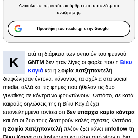
Ανακαλύψτε περισσότερα άρθρα στα αποτελέσματα
αναζήτησης.
Προσθήκη του reader.gr στην Google
ατά τη διάρκεια των οντισιόν του φετινού
Κ
GNTM
δεν ήταν λίγες οι φορές που η
Βίκυ
Καγιά
και η
Σοφία Χατζηπαντελή
διαφώνησαν έντονα, κάνοντας τα σχόλια στα social
media, αλλά και τις φήμες που ήθελαν τις δύο
γυναίκες σε κόντρα να φουντώνουν. Ωστόσο, σε κατά
καιρούς δηλώσεις της η Βίκυ Καγιά έχει
επανειλημμένα τονίσει ότι
δεν υπάρχει καμία κόντρα
και ότι οι δυο τους διατηρούν καλές σχέσεις. Ωστόσο,
η
Σοφία Χατζηπαντελή
πλέον έχει κάνει
unfollow
τη
Βίκυ Καγιά
στο Instagram και μέσα από story η ίδια