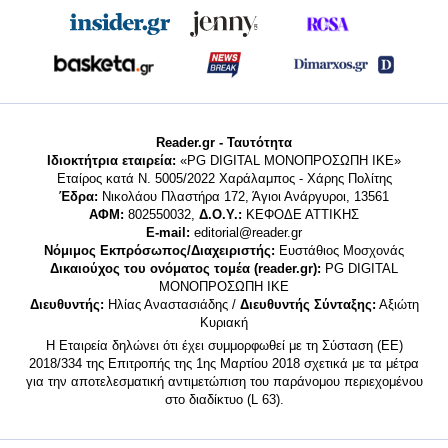
Reader.gr - Ταυτότητα
Ιδιοκτήτρια εταιρεία:
«PG DIGITAL MONΟΠΡΟΣΩΠΗ ΙΚΕ»
Εταίρος κατά Ν. 5005/2022 Χαράλαμπος - Χάρης Πολίτης
Έδρα:
Νικολάου Πλαστήρα 172, Άγιοι Ανάργυροι, 13561
ΑΦΜ:
802550032,
Δ.Ο.Υ.:
ΚΕΦΟΔΕ ΑΤΤΙΚΗΣ
E-mail:
editorial@reader.gr
Νόμιμος Εκπρόσωπος/Διαχειριστής:
Ευστάθιος Μοσχονάς
Δικαιούχος του ονόματος τομέα (reader.gr):
PG DIGITAL
MONΟΠΡΟΣΩΠΗ ΙΚΕ
Διευθυντής:
Ηλίας Αναστασιάδης /
Διευθυντής Σύνταξης:
Αξιώτη
Κυριακή
Η Εταιρεία δηλώνει ότι έχει συμμορφωθεί με τη Σύσταση (ΕΕ)
2018/334 της Επιτροπής της 1ης Μαρτίου 2018 σχετικά με τα μέτρα
για την αποτελεσματική αντιμετώπιση του παράνομου περιεχομένου
στο διαδίκτυο (L 63).