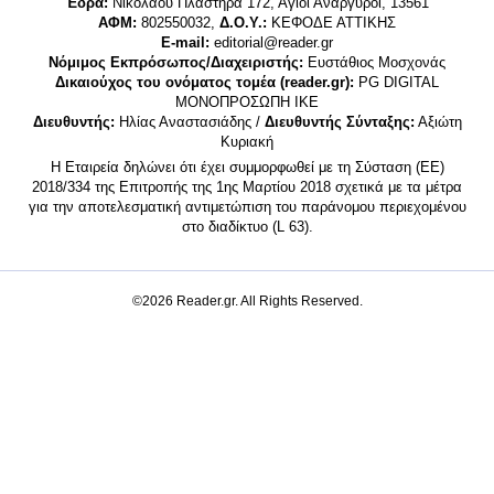
Έδρα:
Νικολάου Πλαστήρα 172, Άγιοι Ανάργυροι, 13561
ΑΦΜ:
802550032,
Δ.Ο.Υ.:
ΚΕΦΟΔΕ ΑΤΤΙΚΗΣ
E-mail:
editorial@reader.gr
Νόμιμος Εκπρόσωπος/Διαχειριστής:
Ευστάθιος Μοσχονάς
Δικαιούχος του ονόματος τομέα (reader.gr):
PG DIGITAL
MONΟΠΡΟΣΩΠΗ ΙΚΕ
Διευθυντής:
Ηλίας Αναστασιάδης /
Διευθυντής Σύνταξης:
Αξιώτη
Κυριακή
Η Εταιρεία δηλώνει ότι έχει συμμορφωθεί με τη Σύσταση (ΕΕ)
2018/334 της Επιτροπής της 1ης Μαρτίου 2018 σχετικά με τα μέτρα
για την αποτελεσματική αντιμετώπιση του παράνομου περιεχομένου
στο διαδίκτυο (L 63).
©2026 Reader.gr. All Rights Reserved.