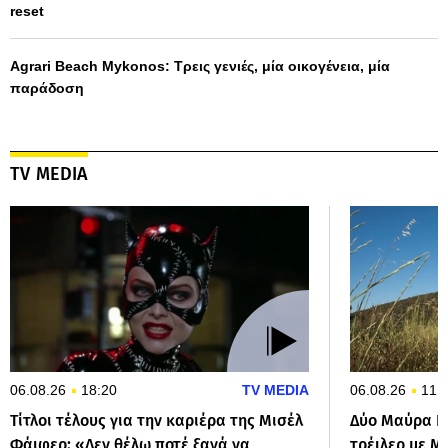
reset
Agrari Beach Mykonos: Τρεις γενιές, μία οικογένεια, μία
παράδοση
TV MEDIA
06.08.26
18:20
TV MEDIA
06.08.26
11:
Τίτλοι τέλους για την καριέρα της Μισέλ
Δύο Μαύρα Π
Φάιφερ: «Δεν θέλω ποτέ ξανά να
τρέιλερ με Μ