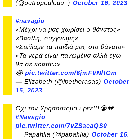
(@petropoulouu_)
October 16, 2023
#navagio
«Μέχρι να μας χωρίσει ο θάνατος»
«Βασίλη, συγγνώμη»
«Στείλαμε τα παιδιά μας στο θάνατο»
«Τα νερά είναι παγωμένα αλλά εγώ
θα σε κρατάω»
😭
pic.twitter.com/6jmFVNltOm
— Elizabeth (@ipetherasas)
October
16, 2023
Όχι τον Χρησοστομου ρεε!!!😭💔
#Navagio
pic.twitter.com/7vZSaeaQS0
— Papahlia (@papahlia)
October 16,