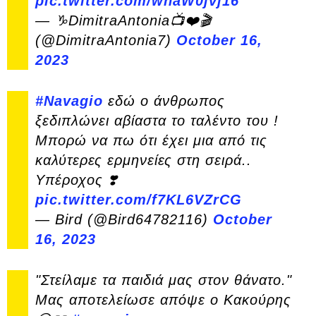
pic.twitter.com/whaW0jvj16
— ♑DimitraAntonia📺❤️🎬
(@DimitraAntonia7)
October 16,
2023
#Navagio
εδώ ο άνθρωπος
ξεδιπλώνει αβίαστα το ταλέντο του !
Μπορώ να πω ότι έχει μια από τις
καλύτερες ερμηνείες στη σειρά..
Υπέροχος ❣️
pic.twitter.com/f7KL6VZrCG
— Bird (@Bird64782116)
October
16, 2023
"Στείλαμε τα παιδιά μας στον θάνατο."
Μας αποτελείωσε απόψε ο Κακούρης