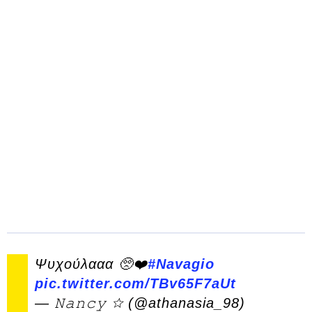
Ψυχούλααα 🥺❤️
#Navagio
pic.twitter.com/TBv65F7aUt
— 𝙽𝚊𝚗𝚌𝚢 ☆ (@athanasia_98)