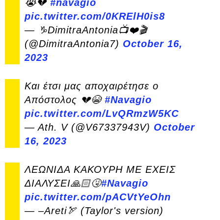
😭💔
#navagio
pic.twitter.com/0KRElH0is8
— ♑DimitraAntonia📺❤️🎬
(@DimitraAntonia7)
October 16,
2023
Και έτσι μας αποχαιρέτησε ο
Απόστολος 💔😭
#Navagio
pic.twitter.com/LvQRmzW5KC
— Ath. V (@V67337943V)
October
16, 2023
ΛΕΩΝΙΔΑ ΚΑΚΟΥΡΗ ΜΕ ΕΧΕΙΣ
ΔΙΑΛΥΣΕΙ🙏🏻🤧
#Navagio
pic.twitter.com/pACVtYeOhn
— –Areti🏹 (Taylor's version)