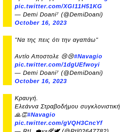
pic.twitter.com/XGI11H51KG
— Demi Doani⁷ (@DemiDoani)
October 16, 2023
"Να της πεις ότι την αγαπάω"
Αντίο Αποστολε 😢😢
#Navagio
pic.twitter.com/1dgUEfwoyi
— Demi Doani⁷ (@DemiDoani)
October 16, 2023
Κραυγή.
Ελεάννα Στραβοδήμου συγκλονιστική
🙏👏
#Navagio
pic.twitter.com/gVQH3CncYf
— RtL 💼🍬🌾🕊 (@Rtl02647782)