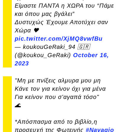
Είμαστε ΠΑΝΤΑ η ΧΩΡΑ του “Πάμε
και όπου μας βγάλει”
Δυστυχώς Έχουμε Αποτύχει σαν
Χώρα 🖤
pic.twitter.com/XjMQ8vwfBu
— koukouGeRaki_94 🇬🇷
(@koukou_GeRaki)
October 16,
2023
"Μη με πνίξεις αλμυρα μου μη
Κάνε τον για κείνον όχι για μένα
Για κείνον που σ'αγαπά τόσο"
🌊
*Απόσπασμα από το βιβλίο,η
προσευχή της Φωτεινής
#Navagio