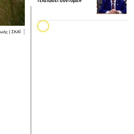
τελειώσει σύντομα»
ωής | ΣΚΑΪ