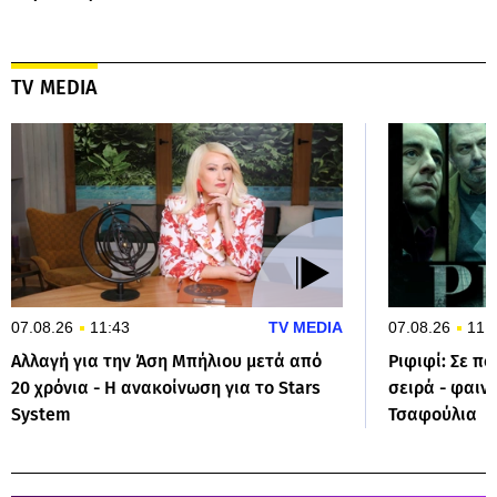
TV MEDIA
07.08.26
11:43
TV MEDIA
07.08.26
11:
Αλλαγή για την Άση Μπήλιου μετά από
Ριφιφί: Σε πο
20 χρόνια - Η ανακοίνωση για το Stars
σειρά - φαιν
System
Τσαφούλια