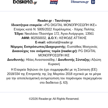
Reader.gr - Ταυτότητα
Ιδιοκτήτρια εταιρεία:
«PG DIGITAL MONΟΠΡΟΣΩΠΗ ΙΚΕ»
Εταίρος κατά Ν. 5005/2022 Χαράλαμπος - Χάρης Πολίτης
Έδρα:
Νικολάου Πλαστήρα 172, Άγιοι Ανάργυροι, 13561
ΑΦΜ:
802550032,
Δ.Ο.Υ.:
ΚΕΦΟΔΕ ΑΤΤΙΚΗΣ
E-mail:
editorial@reader.gr
Νόμιμος Εκπρόσωπος/Διαχειριστής:
Ευστάθιος Μοσχονάς
Δικαιούχος του ονόματος τομέα (reader.gr):
PG DIGITAL
MONΟΠΡΟΣΩΠΗ ΙΚΕ
Διευθυντής:
Ηλίας Αναστασιάδης /
Διευθυντής Σύνταξης:
Αξιώτη
Κυριακή
Η Εταιρεία δηλώνει ότι έχει συμμορφωθεί με τη Σύσταση (ΕΕ)
2018/334 της Επιτροπής της 1ης Μαρτίου 2018 σχετικά με τα μέτρα
για την αποτελεσματική αντιμετώπιση του παράνομου περιεχομένου
στο διαδίκτυο (L 63).
©2026 Reader.gr. All Rights Reserved.