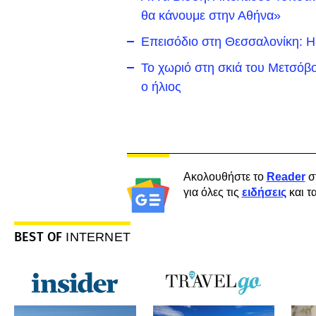
θα κάνουμε στην Αθήνα»
Επεισόδιο στη Θεσσαλονίκη: Η 
Το χωριό στη σκιά του Μετσόβο
ο ήλιος
Ακολουθήστε το
Reader
σ
για όλες τις
ειδήσεις
και τ
BEST OF
INTERNET