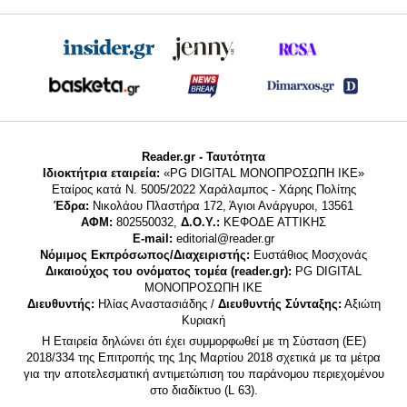
Reader.gr - Ταυτότητα
Ιδιοκτήτρια εταιρεία:
«PG DIGITAL MONΟΠΡΟΣΩΠΗ ΙΚΕ»
Εταίρος κατά Ν. 5005/2022 Χαράλαμπος - Χάρης Πολίτης
Έδρα:
Νικολάου Πλαστήρα 172, Άγιοι Ανάργυροι, 13561
ΑΦΜ:
802550032,
Δ.Ο.Υ.:
ΚΕΦΟΔΕ ΑΤΤΙΚΗΣ
E-mail:
editorial@reader.gr
Νόμιμος Εκπρόσωπος/Διαχειριστής:
Ευστάθιος Μοσχονάς
Δικαιούχος του ονόματος τομέα (reader.gr):
PG DIGITAL
MONΟΠΡΟΣΩΠΗ ΙΚΕ
Διευθυντής:
Ηλίας Αναστασιάδης /
Διευθυντής Σύνταξης:
Αξιώτη
Κυριακή
Η Εταιρεία δηλώνει ότι έχει συμμορφωθεί με τη Σύσταση (ΕΕ)
2018/334 της Επιτροπής της 1ης Μαρτίου 2018 σχετικά με τα μέτρα
για την αποτελεσματική αντιμετώπιση του παράνομου περιεχομένου
στο διαδίκτυο (L 63).