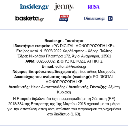
Reader.gr - Ταυτότητα
Ιδιοκτήτρια εταιρεία:
«PG DIGITAL MONΟΠΡΟΣΩΠΗ ΙΚΕ»
Εταίρος κατά Ν. 5005/2022 Χαράλαμπος - Χάρης Πολίτης
Έδρα:
Νικολάου Πλαστήρα 172, Άγιοι Ανάργυροι, 13561
ΑΦΜ:
802550032,
Δ.Ο.Υ.:
ΚΕΦΟΔΕ ΑΤΤΙΚΗΣ
E-mail:
editorial@reader.gr
Νόμιμος Εκπρόσωπος/Διαχειριστής:
Ευστάθιος Μοσχονάς
Δικαιούχος του ονόματος τομέα (reader.gr):
PG DIGITAL
MONΟΠΡΟΣΩΠΗ ΙΚΕ
Διευθυντής:
Ηλίας Αναστασιάδης /
Διευθυντής Σύνταξης:
Αξιώτη
Κυριακή
Η Εταιρεία δηλώνει ότι έχει συμμορφωθεί με τη Σύσταση (ΕΕ)
2018/334 της Επιτροπής της 1ης Μαρτίου 2018 σχετικά με τα μέτρα
για την αποτελεσματική αντιμετώπιση του παράνομου περιεχομένου
στο διαδίκτυο (L 63).