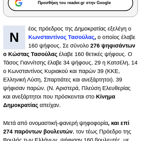
Προσθήκη του reader.gr στην Google
έος πρόεδρος της Δημοκρατίας εξελέγη ο
Ν
Κωνσταντίνος Τασούλας
,
ο οποίος έλαβε
160 ψήφους. Σε σύνολο
276 ψηφισάντων
ο Κώστας Τασούλας
έλαβε 160 θετικές ψήφους. Ο
Τάσος Γιαννίτσης έλαβε 34 ψήφους, 29 η Κατσέλη, 14
ο Κωνσταντίνος Κυριακού και παρών 39 (ΚΚΕ,
Ελληνική Λύση, Σπαρτιάτες και ανεξάρτητοι). 39
ψήφισαν παρών. (Ν. Αριστερά, Πλεύση Ελευθερίας
και ανεξάρτητοι που πρόσκεινται στο
Κίνημα
Δημοκρατίας
απείχαν.
Μετά από ονομαστική-φανερή ψηφοφορία
, και επί
274 παρόντων βουλευτών
, τον τέως Πρόεδρο της
Βουλής των Ελλήνων, ψήφισαν 160 βουλευτές, με