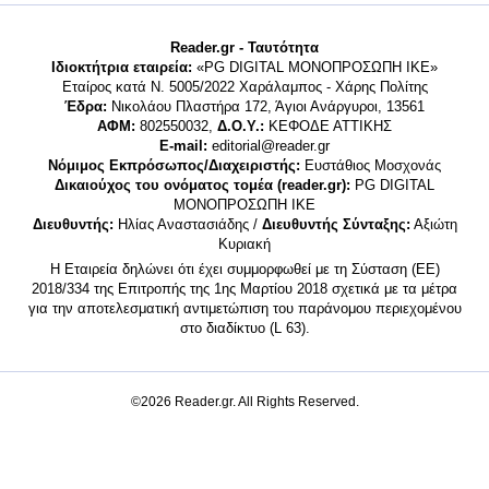
Reader.gr - Ταυτότητα
Ιδιοκτήτρια εταιρεία:
«PG DIGITAL MONΟΠΡΟΣΩΠΗ ΙΚΕ»
Εταίρος κατά Ν. 5005/2022 Χαράλαμπος - Χάρης Πολίτης
Έδρα:
Νικολάου Πλαστήρα 172, Άγιοι Ανάργυροι, 13561
ΑΦΜ:
802550032,
Δ.Ο.Υ.:
ΚΕΦΟΔΕ ΑΤΤΙΚΗΣ
E-mail:
editorial@reader.gr
Νόμιμος Εκπρόσωπος/Διαχειριστής:
Ευστάθιος Μοσχονάς
Δικαιούχος του ονόματος τομέα (reader.gr):
PG DIGITAL
MONΟΠΡΟΣΩΠΗ ΙΚΕ
Διευθυντής:
Ηλίας Αναστασιάδης /
Διευθυντής Σύνταξης:
Αξιώτη
Κυριακή
Η Εταιρεία δηλώνει ότι έχει συμμορφωθεί με τη Σύσταση (ΕΕ)
2018/334 της Επιτροπής της 1ης Μαρτίου 2018 σχετικά με τα μέτρα
για την αποτελεσματική αντιμετώπιση του παράνομου περιεχομένου
στο διαδίκτυο (L 63).
©2026 Reader.gr. All Rights Reserved.