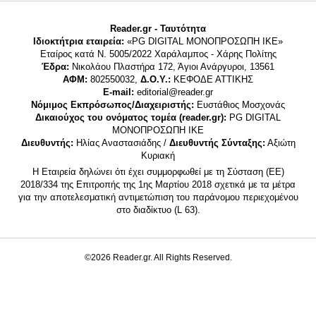
Reader.gr - Ταυτότητα
Ιδιοκτήτρια εταιρεία:
«PG DIGITAL MONΟΠΡΟΣΩΠΗ ΙΚΕ»
Εταίρος κατά Ν. 5005/2022 Χαράλαμπος - Χάρης Πολίτης
Έδρα:
Νικολάου Πλαστήρα 172, Άγιοι Ανάργυροι, 13561
ΑΦΜ:
802550032,
Δ.Ο.Υ.:
ΚΕΦΟΔΕ ΑΤΤΙΚΗΣ
E-mail:
editorial@reader.gr
Νόμιμος Εκπρόσωπος/Διαχειριστής:
Ευστάθιος Μοσχονάς
Δικαιούχος του ονόματος τομέα (reader.gr):
PG DIGITAL
MONΟΠΡΟΣΩΠΗ ΙΚΕ
Διευθυντής:
Ηλίας Αναστασιάδης /
Διευθυντής Σύνταξης:
Αξιώτη
Κυριακή
Η Εταιρεία δηλώνει ότι έχει συμμορφωθεί με τη Σύσταση (ΕΕ)
2018/334 της Επιτροπής της 1ης Μαρτίου 2018 σχετικά με τα μέτρα
για την αποτελεσματική αντιμετώπιση του παράνομου περιεχομένου
στο διαδίκτυο (L 63).
©2026 Reader.gr. All Rights Reserved.