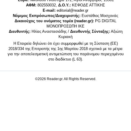
ΑΦΜ:
802550032,
Δ.Ο.Υ.:
ΚΕΦΟΔΕ ΑΤΤΙΚΗΣ
E-mail:
editorial@reader.gr
Νόμιμος Εκπρόσωπος/Διαχειριστής:
Ευστάθιος Μοσχονάς
Δικαιούχος του ονόματος τομέα (reader.gr):
PG DIGITAL
MONΟΠΡΟΣΩΠΗ ΙΚΕ
Διευθυντής:
Ηλίας Αναστασιάδης /
Διευθυντής Σύνταξης:
Αξιώτη
Κυριακή
Η Εταιρεία δηλώνει ότι έχει συμμορφωθεί με τη Σύσταση (ΕΕ)
2018/334 της Επιτροπής της 1ης Μαρτίου 2018 σχετικά με τα μέτρα
για την αποτελεσματική αντιμετώπιση του παράνομου περιεχομένου
στο διαδίκτυο (L 63).
©2026 Reader.gr. All Rights Reserved.