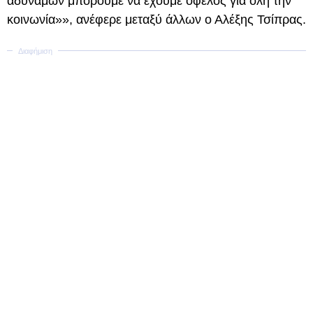
αδύναμων μπορούμε να έχουμε όφελος για όλη την
κοινωνία»», ανέφερε μεταξύ άλλων ο Αλέξης Τσίπρας.