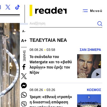
Μενού
Α-
ΤΕΛΕΥΤΑΙΑ ΝΕΑ
Α+
08.08.26
03:58
ΣΑΝ ΣΗΜΕΡΑ
SHARE
Το σκάνδαλο του
Watergate και το «βαθύ
λαρύγγι» που έριξε τον
Νίξον
08.08.26
03:26
ΚΟΣΜΟΣ
Τραμπ: «Εθνική ντροπή»
η δικαστική απόφαση