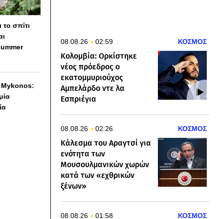
 το σπίτι
αι
08.08.26
02:59
ΚΟΣΜΟΣ
summer
Κολομβία: Ορκίστηκε
νέος πρόεδρος ο
εκατομμυριούχος
h Mykonos:
Αμπελάρδο ντε λα
 μία
Εσπριέγια
ία
08.08.26
02:26
ΚΟΣΜΟΣ
Κάλεσμα του Αραγτσί για
ενότητα των
Μουσουλμανικών χωρών
κατά των «εχθρικών
ξένων»
08.08.26
01:58
ΚΟΣΜΟΣ