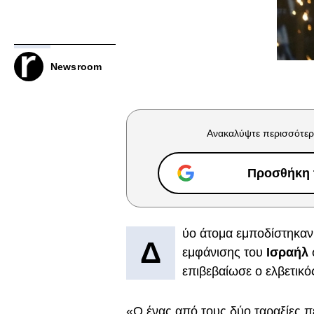
Newsroom
Ανακαλύψτε περισσότερ
Προσθήκη τ
ύο άτομα εμποδίστηκαν 
Δ
εμφάνισης του
Ισραήλ
επιβεβαίωσε ο ελβετικ
«Ο ένας από τους δύο ταραξίες πέ