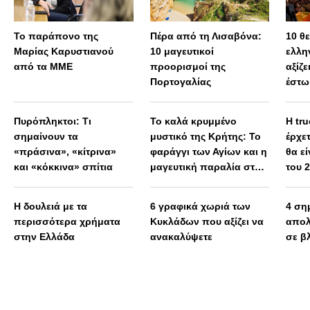
Το παράπονο της
Πέρα από τη Λισαβόνα:
10 θ
Μαρίας Καρυστιανού
10 μαγευτικοί
ελλη
από τα ΜΜΕ
προορισμοί της
αξίζε
Πορτογαλίας
έστω
Πυρόπληκτοι: Τι
Το καλά κρυμμένο
Η tru
σημαίνουν τα
μυστικό της Κρήτης: Το
έρχε
«πράσινα», «κίτρινα»
φαράγγι των Αγίων και η
θα εί
και «κόκκινα» σπίτια
μαγευτική παραλία στο
του 
Λιβυκό
Η δουλειά με τα
6 γραφικά χωριά των
4 ση
περισσότερα χρήματα
Κυκλάδων που αξίζει να
απολ
στην Ελλάδα
ανακαλύψετε
σε β