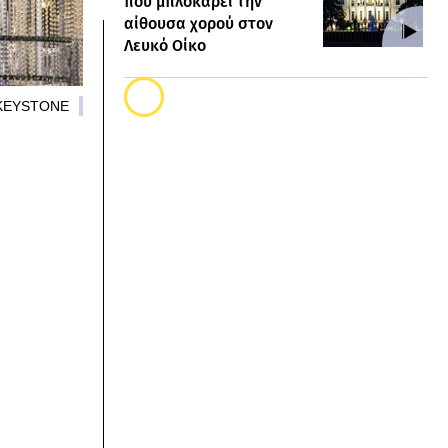
που μπλοκάρει την
αίθουσα χορού στον
Λευκό Οίκο
/ KEYSTONE