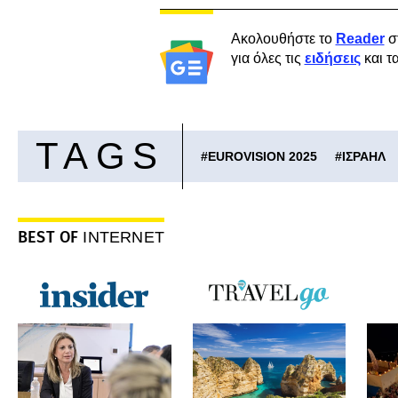
Ακολουθήστε το
Reader
σ
για όλες τις
ειδήσεις
και τ
TAGS
#
EUROVISION 2025
#
ΙΣΡΑΗΛ
BEST OF
INTERNET