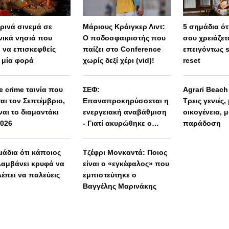
ερινά σινεμά σε
Μάριους Κράιγκερ Λιντ:
5 σημάδια ότι
νικά νησιά που
Ο ποδοσφαιριστής που
σου χρειάζετ
ι να επισκεφθείς
παίζει στο Conference
επειγόντως 
 μία φορά
χωρίς δεξί χέρι (vid)!
reset
e crime ταινία που
ΣΕΦ:
Agrari Beac
ται τον Σεπτέμβριο,
Επαναπροκηρύσσεται η
Τρεις γενιές,
ναι το διαμαντάκι
ενεργειακή αναβάθμιση
οικογένεια, μ
2026
- Γιατί ακυρώθηκε ο
παράδοση
πρώτος διαγωνισμός
μάδια ότι κάποιος
Τζέφρι Μονκαντά: Ποιος
αμβάνει κρυφά να
είναι ο «εγκέφαλος» που
λέπει να παλεύεις
εμπιστεύτηκε ο
Βαγγέλης Μαρινάκης