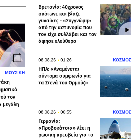
Βρετανία: 40χρονος
σκότωνε και βίαζε
γυναίκες - «Συγγνώμη»
από την αστυνομία που
τον είχε συλλάβει και τον
άφησε ελεύθερο
08.08.26
01:26
ΚΟΣΜΟΣ
ΗΠΑ: «Αναμένεται
ΜΟΥΣΙΚΗ
σύντομα συμφωνία για
τάκη
τα Στενά του Ορμούζ»
ημοτικό
ού τον
α μεγάλη
08.08.26
00:55
ΚΟΣΜΟΣ
Γερμανία:
«Προβοκάτσια» λέει η
ρωσική πρεσβεία για το