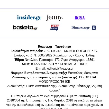
Reader.gr - Ταυτότητα
Ιδιοκτήτρια εταιρεία:
«PG DIGITAL MONΟΠΡΟΣΩΠΗ ΙΚΕ»
Εταίρος κατά Ν. 5005/2022 Χαράλαμπος - Χάρης Πολίτης
Έδρα:
Νικολάου Πλαστήρα 172, Άγιοι Ανάργυροι, 13561
ΑΦΜ:
802550032,
Δ.Ο.Υ.:
ΚΕΦΟΔΕ ΑΤΤΙΚΗΣ
E-mail:
editorial@reader.gr
Νόμιμος Εκπρόσωπος/Διαχειριστής:
Ευστάθιος Μοσχονάς
Δικαιούχος του ονόματος τομέα (reader.gr):
PG DIGITAL
MONΟΠΡΟΣΩΠΗ ΙΚΕ
Διευθυντής:
Ηλίας Αναστασιάδης /
Διευθυντής Σύνταξης:
Αξιώτη
Κυριακή
Η Εταιρεία δηλώνει ότι έχει συμμορφωθεί με τη Σύσταση (ΕΕ)
2018/334 της Επιτροπής της 1ης Μαρτίου 2018 σχετικά με τα μέτρα
για την αποτελεσματική αντιμετώπιση του παράνομου περιεχομένου