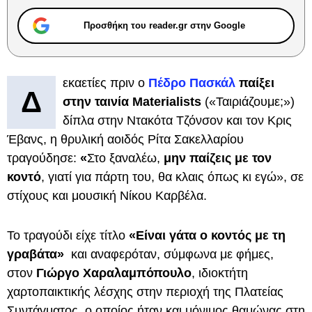
Προσθήκη του reader.gr στην Google
εκαετίες πριν ο
Πέδρο Πασκάλ
παίξει
Δ
στην ταινία Materialists
(«Ταιριάζουμε;»)
δίπλα στην Ντακότα Τζόνσον και τον Κρις
Έβανς, η θρυλική αοιδός Ρίτα Σακελλαρίου
τραγούδησε:
«
Στο ξαναλέω,
μην παίζεις με τον
κοντό
, γιατί για πάρτη του, θα κλαις όπως κι εγώ», σε
στίχους και μουσική Νίκου Καρβέλα.
Το τραγούδι είχε τίτλο
«Είναι γάτα ο κοντός με τη
γραβάτα»
και αναφερόταν, σύμφωνα με φήμες,
στον
Γιώργο Χαραλαμπόπουλο
, ιδιοκτήτη
χαρτοπαικτικής λέσχης στην περιοχή της Πλατείας
Συντάγματος, ο οποίος ήταν και μόνιμος θαμώνας στη