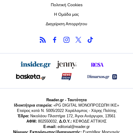
Πολιτική Cookies
Η Ομάδα μας
Διαχείριση Απορρήτου
Reader.gr - Ταυτότητα
Ιδιοκτήτρια εταιρεία:
«PG DIGITAL MONΟΠΡΟΣΩΠΗ ΙΚΕ»
Εταίρος κατά Ν. 5005/2022 Χαράλαμπος - Χάρης Πολίτης
Έδρα:
Νικολάου Πλαστήρα 172, Άγιοι Ανάργυροι, 13561
ΑΦΜ:
802550032,
Δ.Ο.Υ.:
ΚΕΦΟΔΕ ΑΤΤΙΚΗΣ
E-mail:
editorial@reader.gr
Νόμιμος Εκπρόσωπος/Διαχειριστής:
Ευστάθιος Μοσχονάς