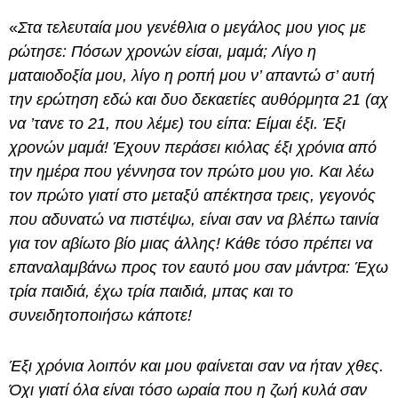
«
Στα τελευταία μου γενέθλια ο μεγάλος μου γιος με
ρώτησε: Πόσων χρονών είσαι, μαμά; Λίγο η
ματαιοδοξία μου, λίγο η ροπή μου ν’ απαντώ σ’ αυτή
την ερώτηση εδώ και δυο δεκαετίες αυθόρμητα 21 (αχ
να ’τανε το 21, που λέμε) του είπα: Είμαι έξι. Έξι
χρονών μαμά! Έχουν περάσει κιόλας έξι χρόνια από
την ημέρα που γέννησα τον πρώτο μου γιο. Και λέω
τον πρώτο γιατί στο μεταξύ απέκτησα τρεις, γεγονός
που αδυνατώ να πιστέψω, είναι σαν να βλέπω ταινία
για τον αβίωτο βίο μιας άλλης! Κάθε τόσο πρέπει να
επαναλαμβάνω προς τον εαυτό μου σαν μάντρα: Έχω
τρία παιδιά, έχω τρία παιδιά, μπας και το
συνειδητοποιήσω κάποτε!
Έξι χρόνια λοιπόν και μου φαίνεται σαν να ήταν χθες.
Όχι γιατί όλα είναι τόσο ωραία που η ζωή κυλά σαν