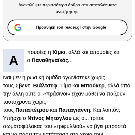
Ανακαλύψτε περισσότερα άρθρα στα αποτελέσματα
αναζήτησης.
Προσθήκη του reader.gr στην Google
πουσίες η
Χίμκι
, αλλά και απουσίες και
Α
ο
Παναθηναϊκός.
..
Ναι μεν η ρωσική ομάδα αγωνίστηκε χωρίς
τους
Σβεντ
,
Βιάλτσεφ
, Τίμα και
Μπούκερ
, αλλά από
την άλλη ούτε οι «πράσινοι» είχαν μάθει να παίζουν
ταυτόχρονα χωρίς
τους
Παπαπέτρου
και
Παπαγιάννη.
Και λοιπόν;
Υπήρχε ο
Ντίνος
Μήτογλου
ως ο... τρίτος
σωματοφύλακας του «τριφυλλιού» να βγει μπροστά
και να πάρει την κατάσταση στα χέρια του!