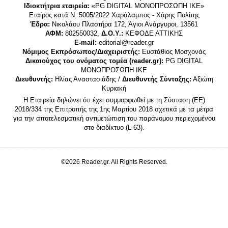
Ιδιοκτήτρια εταιρεία:
«PG DIGITAL MONΟΠΡΟΣΩΠΗ ΙΚΕ»
Εταίρος κατά Ν. 5005/2022 Χαράλαμπος - Χάρης Πολίτης
Έδρα:
Νικολάου Πλαστήρα 172, Άγιοι Ανάργυροι, 13561
ΑΦΜ:
802550032,
Δ.Ο.Υ.:
ΚΕΦΟΔΕ ΑΤΤΙΚΗΣ
E-mail:
editorial@reader.gr
Νόμιμος Εκπρόσωπος/Διαχειριστής:
Ευστάθιος Μοσχονάς
Δικαιούχος του ονόματος τομέα (reader.gr):
PG DIGITAL
MONΟΠΡΟΣΩΠΗ ΙΚΕ
Διευθυντής:
Ηλίας Αναστασιάδης /
Διευθυντής Σύνταξης:
Αξιώτη
Κυριακή
Η Εταιρεία δηλώνει ότι έχει συμμορφωθεί με τη Σύσταση (ΕΕ)
2018/334 της Επιτροπής της 1ης Μαρτίου 2018 σχετικά με τα μέτρα
για την αποτελεσματική αντιμετώπιση του παράνομου περιεχομένου
στο διαδίκτυο (L 63).
©2026 Reader.gr. All Rights Reserved.