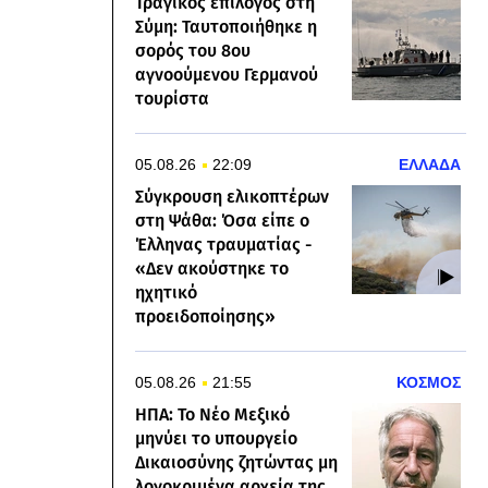
Τραγικός επίλογος στη
Σύμη: Ταυτοποιήθηκε η
σορός του 8ου
αγνοούμενου Γερμανού
τουρίστα
05.08.26
22:09
ΕΛΛΑΔΑ
Σύγκρουση ελικοπτέρων
στη Ψάθα: Όσα είπε ο
Έλληνας τραυματίας -
«Δεν ακούστηκε το
ηχητικό
προειδοποίησης»
05.08.26
21:55
ΚΟΣΜΟΣ
ΗΠΑ: Το Νέο Μεξικό
μηνύει το υπουργείο
Δικαιοσύνης ζητώντας μη
λογοκριμένα αρχεία της