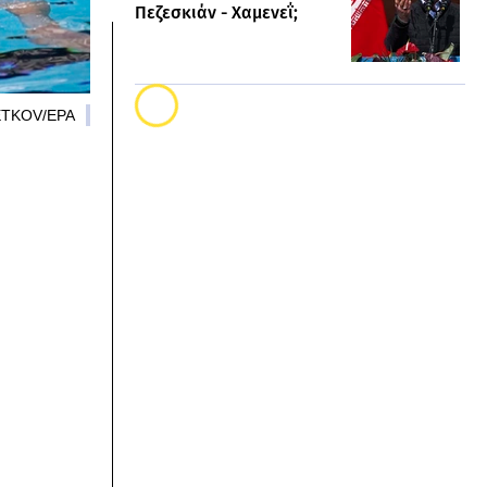
Πεζεσκιάν - Χαμενεΐ;
HETKOV/EPA