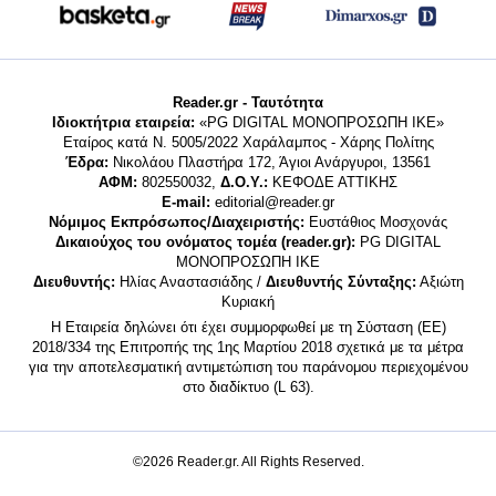
Reader.gr - Ταυτότητα
Ιδιοκτήτρια εταιρεία:
«PG DIGITAL MONΟΠΡΟΣΩΠΗ ΙΚΕ»
Εταίρος κατά Ν. 5005/2022 Χαράλαμπος - Χάρης Πολίτης
Έδρα:
Νικολάου Πλαστήρα 172, Άγιοι Ανάργυροι, 13561
ΑΦΜ:
802550032,
Δ.Ο.Υ.:
ΚΕΦΟΔΕ ΑΤΤΙΚΗΣ
E-mail:
editorial@reader.gr
Νόμιμος Εκπρόσωπος/Διαχειριστής:
Ευστάθιος Μοσχονάς
Δικαιούχος του ονόματος τομέα (reader.gr):
PG DIGITAL
MONΟΠΡΟΣΩΠΗ ΙΚΕ
Διευθυντής:
Ηλίας Αναστασιάδης /
Διευθυντής Σύνταξης:
Αξιώτη
Κυριακή
Η Εταιρεία δηλώνει ότι έχει συμμορφωθεί με τη Σύσταση (ΕΕ)
2018/334 της Επιτροπής της 1ης Μαρτίου 2018 σχετικά με τα μέτρα
για την αποτελεσματική αντιμετώπιση του παράνομου περιεχομένου
στο διαδίκτυο (L 63).
©2026 Reader.gr. All Rights Reserved.