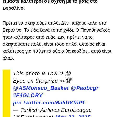
είμαστε καλύτεροι σε σχέση με το ματς στο
Βερολίνο
.
Πρέπει να σκεφτούμε απλά. Δεν παίξαμε καλά στο
Βερολίνο. Το είδα ξανά το παιχνίδι. Ο Παναθηναϊκός
ήταν καλύτερος από εμάς. Δεν πρέπει να το
σκεφτόμαστε πολύ, είναι τόσο απλό. Όποιος είναι
καλύτερος για 40 λεπτά αύριο θα κερδίσει, αυτό είναι
όλο».
This photo is COLD 🥶
Eyes on the prize 👀🏆
@ASMonaco_Basket
@Paobcgr
#F4GLORY
pic.twitter.com/6akUKliiPf
— Turkish Airlines EuroLeague