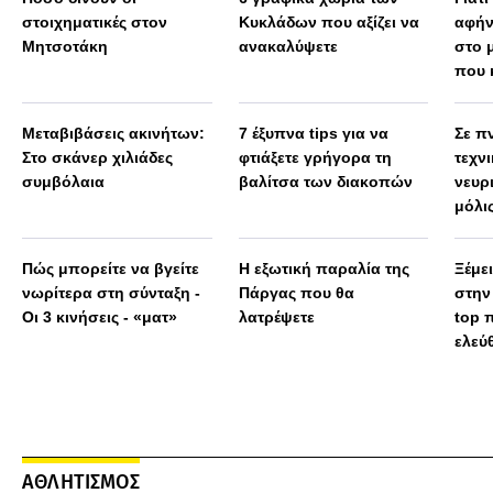
στοιχηματικές στον
Κυκλάδων που αξίζει να
αφήν
Μητσοτάκη
ανακαλύψετε
στο 
που 
Μεταβιβάσεις ακινήτων:
7 έξυπνα tips για να
Σε πν
Στο σκάνερ χιλιάδες
φτιάξετε γρήγορα τη
τεχν
συμβόλαια
βαλίτσα των διακοπών
νευρ
μόλις
πολύ
Πώς μπορείτε να βγείτε
Η εξωτική παραλία της
Ξέμε
νωρίτερα στη σύνταξη -
Πάργας που θα
στην
Οι 3 κινήσεις - «ματ»
λατρέψετε
top 
ελεύ
ΑΘΛΗΤΙΣΜΟΣ