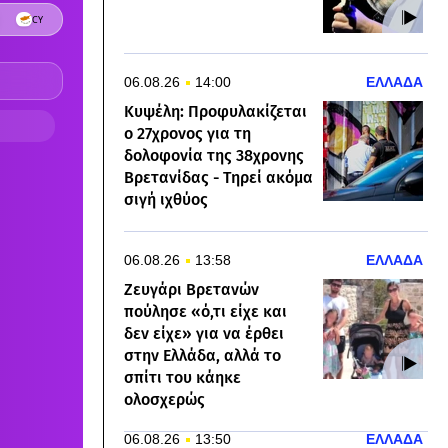
06.08.26
14:00
ΕΛΛΑΔΑ
Κυψέλη: Προφυλακίζεται
ο 27χρονος για τη
δολοφονία της 38χρονης
Βρετανίδας - Τηρεί ακόμα
σιγή ιχθύος
06.08.26
13:58
ΕΛΛΑΔΑ
​Ζευγάρι Βρετανών
πούλησε «ό,τι είχε και
δεν είχε» για να έρθει
στην Ελλάδα, αλλά το
σπίτι του κάηκε
ολοσχερώς
06.08.26
13:50
ΕΛΛΑΔΑ