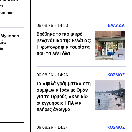
αι
summer
06.08.26
14:33
ΕΛΛΑΔΑ
Βρέθηκε το πιο μικρό
h Mykonos:
βενζινάδικο της Ελλάδας:
 μία
Η φωτογραφία τουρίστα
ία
που τα λέει όλα
06.08.26
14:26
ΚΟΣΜΟΣ
Τα «ψιλά γράμματα» στη
συμφωνία Ιράν με Ομάν
για το Ορμούζ: «Κλειδί»
οι εγγυήσεις ΗΠΑ για
πλήρες άνοιγμα
06.08.26
14:24
ΚΟΣΜΟΣ