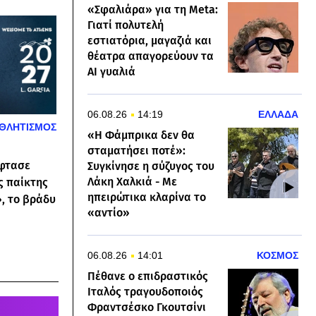
«Σφαλιάρα» για τη Meta:
Γιατί πολυτελή
εστιατόρια, μαγαζιά και
θέατρα απαγορεύουν τα
AI γυαλιά
06.08.26
14:19
ΕΛΛΑΔΑ
ΘΛΗΤΙΣΜΟΣ
«Η Φάμπρικα δεν θα
σταματήσει ποτέ»:
Έφτασε
Συγκίνησε η σύζυγος του
Λάκη Χαλκιά - Με
ς παίκτης
ηπειρώτικα κλαρίνα το
, το βράδυ
«αντίο»
06.08.26
14:01
ΚΟΣΜΟΣ
Πέθανε ο επιδραστικός
Ιταλός τραγουδοποιός
Φραντσέσκο Γκουτσίνι