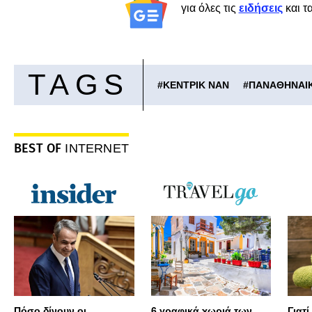
για όλες τις
ειδήσεις
και τ
TAGS
#
ΚΕΝΤΡΙΚ ΝΑΝ
#
ΠΑΝΑΘΗΝΑΙ
BEST OF
INTERNET
Πόσο δίνουν οι
6 γραφικά χωριά των
Γιατί