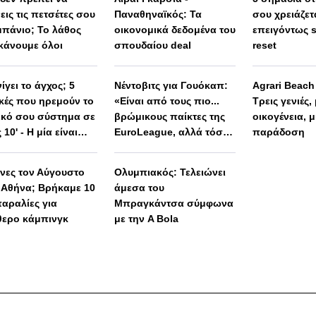
εις τις πετσέτες σου
Παναθηναϊκός: Τα
σου χρειάζετ
μπάνιο; Το λάθος
οικονομικά δεδομένα του
επειγόντως 
κάνουμε όλοι
σπουδαίου deal
reset
ίγει το άγχος; 5
Νέντοβιτς για Γουόκαπ:
Agrari Beac
ικές που ηρεμούν το
«Είναι από τους πιο...
Τρεις γενιές,
ικό σου σύστημα σε
βρώμικους παίκτες της
οικογένεια, μ
 10' - Η μία είναι
EuroLeague, αλλά τόσο
παράδοση
 απλή
καλό παιδί!»
ινες τον Αύγουστο
Ολυμπιακός: Τελειώνει
 Αθήνα; Βρήκαμε 10
άμεσα του
παραλίες για
Μπραγκάντσα σύμφωνα
θερο κάμπινγκ
με την A Bola