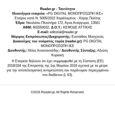
Reader.gr - Ταυτότητα
Ιδιοκτήτρια εταιρεία:
«PG DIGITAL MONΟΠΡΟΣΩΠΗ ΙΚΕ»
Εταίρος κατά Ν. 5005/2022 Χαράλαμπος - Χάρης Πολίτης
Έδρα:
Νικολάου Πλαστήρα 172, Άγιοι Ανάργυροι, 13561
ΑΦΜ:
802550032,
Δ.Ο.Υ.:
ΚΕΦΟΔΕ ΑΤΤΙΚΗΣ
E-mail:
editorial@reader.gr
Νόμιμος Εκπρόσωπος/Διαχειριστής:
Ευστάθιος Μοσχονάς
Δικαιούχος του ονόματος τομέα (reader.gr):
PG DIGITAL
MONΟΠΡΟΣΩΠΗ ΙΚΕ
Διευθυντής:
Ηλίας Αναστασιάδης /
Διευθυντής Σύνταξης:
Αξιώτη
Κυριακή
Η Εταιρεία δηλώνει ότι έχει συμμορφωθεί με τη Σύσταση (ΕΕ)
2018/334 της Επιτροπής της 1ης Μαρτίου 2018 σχετικά με τα μέτρα
για την αποτελεσματική αντιμετώπιση του παράνομου περιεχομένου
στο διαδίκτυο (L 63).
©2026 Reader.gr. All Rights Reserved.