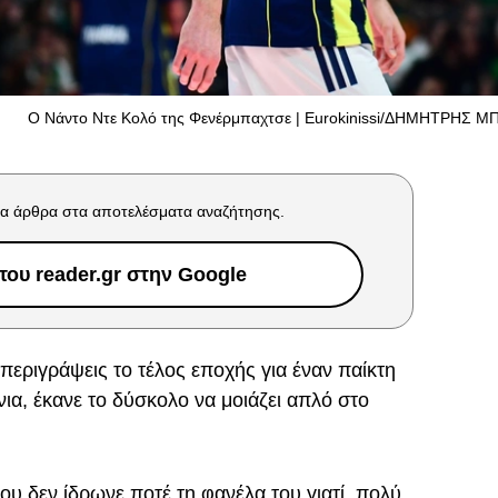
Ο Νάντο Ντε Κολό της Φενέρμπαχτσε | Εurokinissi/ΔΗΜΗΤΡΗΣ 
α άρθρα στα αποτελέσματα αναζήτησης.
ου reader.gr στην Google
περιγράψεις το τέλος εποχής για έναν παίκτη
νια, έκανε το δύσκολο να μοιάζει απλό στο
 δεν ίδρωνε ποτέ τη φανέλα του γιατί, πολύ