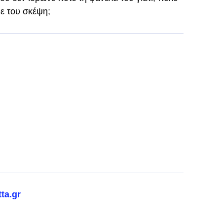
ε του σκέψη;
ta.gr