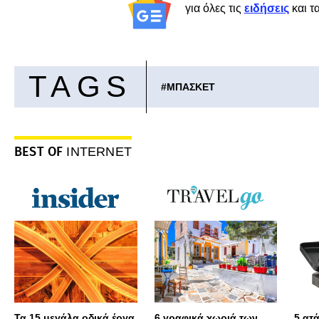
για όλες τις
ειδήσεις
και τ
TAGS
#
ΜΠΑΣΚΕΤ
BEST OF
INTERNET
Τα 15 μεγάλα οδικά έργα
6 γραφικά χωριά των
5 ατ