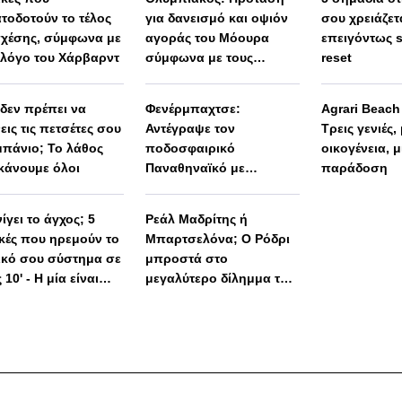
τοδοτούν το τέλος
για δανεισμό και οψιόν
σου χρειάζετ
σχέσης, σύμφωνα με
αγοράς του Μόουρα
επειγόντως 
λόγο του Χάρβαρντ
σύμφωνα με τους
reset
Πορτογάλους
 δεν πρέπει να
Φενέρμπαχτσε:
Agrari Beac
εις τις πετσέτες σου
Αντέγραψε τον
Τρεις γενιές,
μπάνιο; Το λάθος
ποδοσφαιρικό
οικογένεια, μ
κάνουμε όλοι
Παναθηναϊκό με
παράδοση
Spiderman και Λιβάι
Γκαρσία!
ίγει το άγχος; 5
Ρεάλ Μαδρίτης ή
ικές που ηρεμούν το
Μπαρτσελόνα; Ο Ρόδρι
ικό σου σύστημα σε
μπροστά στο
 10' - Η μία είναι
μεγαλύτερο δίλημμα της
 απλή
καριέρας του