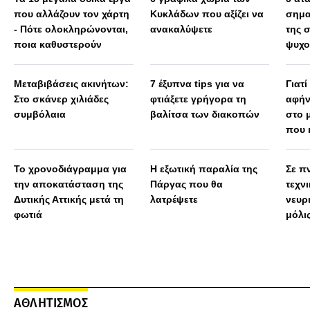
που αλλάζουν τον χάρτη
Κυκλάδων που αξίζει να
σημα
- Πότε ολοκληρώνονται,
ανακαλύψετε
της 
ποια καθυστερούν
ψυχο
Μεταβιβάσεις ακινήτων:
7 έξυπνα tips για να
Γιατί
Στο σκάνερ χιλιάδες
φτιάξετε γρήγορα τη
αφήν
συμβόλαια
βαλίτσα των διακοπών
στο 
που 
Το χρονοδιάγραμμα για
Η εξωτική παραλία της
Σε πν
την αποκατάσταση της
Πάργας που θα
τεχν
Δυτικής Αττικής μετά τη
λατρέψετε
νευρ
φωτιά
μόλις
πολύ
ΑΘΛΗΤΙΣΜΟΣ