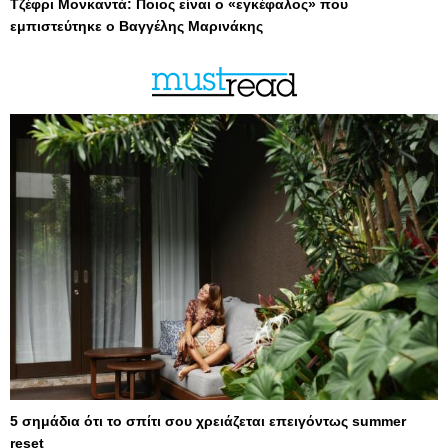
Τζέφρι Μονκαντά: Ποιος είναι ο «εγκέφαλος» που
εμπιστεύτηκε ο Βαγγέλης Μαρινάκης
5 σημάδια ότι το σπίτι σου χρειάζεται επειγόντως summer
reset