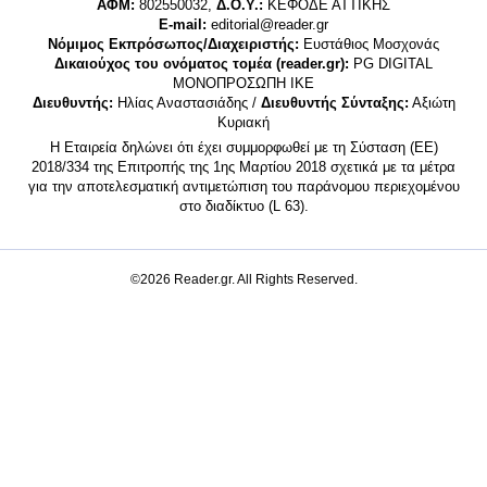
ΑΦΜ:
802550032,
Δ.Ο.Υ.:
ΚΕΦΟΔΕ ΑΤΤΙΚΗΣ
E-mail:
editorial@reader.gr
Νόμιμος Εκπρόσωπος/Διαχειριστής:
Ευστάθιος Μοσχονάς
Δικαιούχος του ονόματος τομέα (reader.gr):
PG DIGITAL
MONΟΠΡΟΣΩΠΗ ΙΚΕ
Διευθυντής:
Ηλίας Αναστασιάδης /
Διευθυντής Σύνταξης:
Αξιώτη
Κυριακή
Η Εταιρεία δηλώνει ότι έχει συμμορφωθεί με τη Σύσταση (ΕΕ)
2018/334 της Επιτροπής της 1ης Μαρτίου 2018 σχετικά με τα μέτρα
για την αποτελεσματική αντιμετώπιση του παράνομου περιεχομένου
στο διαδίκτυο (L 63).
©2026 Reader.gr. All Rights Reserved.