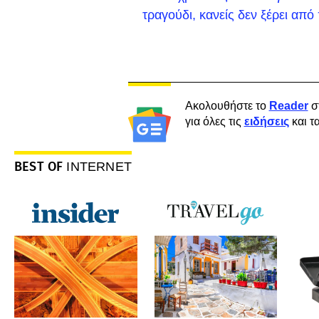
τραγούδι, κανείς δεν ξέρει απ
Ακολουθήστε το
Reader
σ
για όλες τις
ειδήσεις
και τ
BEST OF
INTERNET