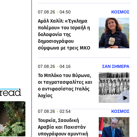
07.08.26
04:50
ΚΟΣΜΟΣ
Αμάλ Χαλίλ: «Έγκλημα
πολέμου» του Ισραήλ η
δολοφονία της
δημοσιογράφου
σύμφωνα με τρεις ΜΚΟ
07.08.26
04:16
ΣΑΝ ΣΗΜΕΡΑ
Το Μπλόκο του Βύρωνα,
οι ταγματασφαλίτες και
ο αντιφασίστας Ιταλός
λοχίας
07.08.26
02:54
ΚΟΣΜΟΣ
Τουρκία, Σαουδική
Αραβία και Πακιστάν
υπογράφουν αμυντική