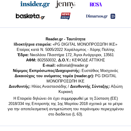
Reader.gr - Ταυτότητα
Ιδιοκτήτρια εταιρεία:
«PG DIGITAL MONΟΠΡΟΣΩΠΗ ΙΚΕ»
Εταίρος κατά Ν. 5005/2022 Χαράλαμπος - Χάρης Πολίτης
Έδρα:
Νικολάου Πλαστήρα 172, Άγιοι Ανάργυροι, 13561
ΑΦΜ:
802550032,
Δ.Ο.Υ.:
ΚΕΦΟΔΕ ΑΤΤΙΚΗΣ
E-mail:
editorial@reader.gr
Νόμιμος Εκπρόσωπος/Διαχειριστής:
Ευστάθιος Μοσχονάς
Δικαιούχος του ονόματος τομέα (reader.gr):
PG DIGITAL
MONΟΠΡΟΣΩΠΗ ΙΚΕ
Διευθυντής:
Ηλίας Αναστασιάδης /
Διευθυντής Σύνταξης:
Αξιώτη
Κυριακή
Η Εταιρεία δηλώνει ότι έχει συμμορφωθεί με τη Σύσταση (ΕΕ)
2018/334 της Επιτροπής της 1ης Μαρτίου 2018 σχετικά με τα μέτρα
για την αποτελεσματική αντιμετώπιση του παράνομου περιεχομένου
στο διαδίκτυο (L 63).