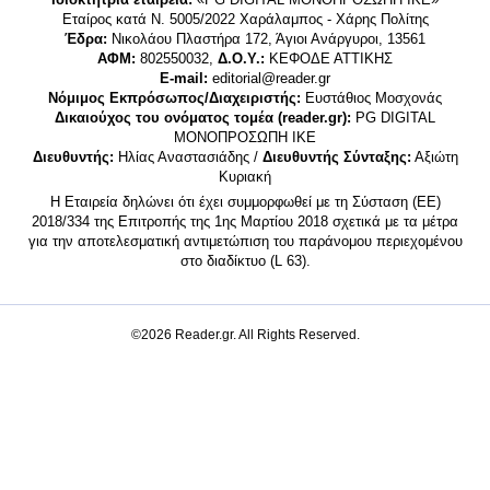
Εταίρος κατά Ν. 5005/2022 Χαράλαμπος - Χάρης Πολίτης
Έδρα:
Νικολάου Πλαστήρα 172, Άγιοι Ανάργυροι, 13561
ΑΦΜ:
802550032,
Δ.Ο.Υ.:
ΚΕΦΟΔΕ ΑΤΤΙΚΗΣ
E-mail:
editorial@reader.gr
Νόμιμος Εκπρόσωπος/Διαχειριστής:
Ευστάθιος Μοσχονάς
Δικαιούχος του ονόματος τομέα (reader.gr):
PG DIGITAL
MONΟΠΡΟΣΩΠΗ ΙΚΕ
Διευθυντής:
Ηλίας Αναστασιάδης /
Διευθυντής Σύνταξης:
Αξιώτη
Κυριακή
Η Εταιρεία δηλώνει ότι έχει συμμορφωθεί με τη Σύσταση (ΕΕ)
2018/334 της Επιτροπής της 1ης Μαρτίου 2018 σχετικά με τα μέτρα
για την αποτελεσματική αντιμετώπιση του παράνομου περιεχομένου
στο διαδίκτυο (L 63).
©2026 Reader.gr. All Rights Reserved.