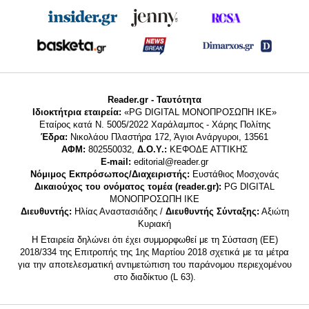
Reader.gr - Ταυτότητα
Ιδιοκτήτρια εταιρεία:
«PG DIGITAL MONΟΠΡΟΣΩΠΗ ΙΚΕ»
Εταίρος κατά Ν. 5005/2022 Χαράλαμπος - Χάρης Πολίτης
Έδρα:
Νικολάου Πλαστήρα 172, Άγιοι Ανάργυροι, 13561
ΑΦΜ:
802550032,
Δ.Ο.Υ.:
ΚΕΦΟΔΕ ΑΤΤΙΚΗΣ
E-mail:
editorial@reader.gr
Νόμιμος Εκπρόσωπος/Διαχειριστής:
Ευστάθιος Μοσχονάς
Δικαιούχος του ονόματος τομέα (reader.gr):
PG DIGITAL
MONΟΠΡΟΣΩΠΗ ΙΚΕ
Διευθυντής:
Ηλίας Αναστασιάδης /
Διευθυντής Σύνταξης:
Αξιώτη
Κυριακή
Η Εταιρεία δηλώνει ότι έχει συμμορφωθεί με τη Σύσταση (ΕΕ)
2018/334 της Επιτροπής της 1ης Μαρτίου 2018 σχετικά με τα μέτρα
για την αποτελεσματική αντιμετώπιση του παράνομου περιεχομένου
στο διαδίκτυο (L 63).