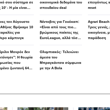
ικό σου σύστημα σε
οικονομικά δεδομένα του
επειγόντως 
 10' - Η μία είναι
σπουδαίου deal
reset
 απλή
ινες τον Αύγουστο
Νέντοβιτς για Γουόκαπ:
Agrari Beac
 Αθήνα; Βρήκαμε 10
«Είναι από τους πιο...
Τρεις γενιές,
παραλίες για
βρώμικους παίκτες της
οικογένεια, μ
θερο κάμπινγκ
EuroLeague, αλλά τόσο
παράδοση
καλό παιδί!»
έριλιν Μονρόε δεν
Ολυμπιακός: Τελειώνει
κτόνησε”: Η θεωρία
άμεσα του
μωσίας που
Μπραγκάντσα σύμφωνα
μένει ζωντανή 64
με την A Bola
ια μετά