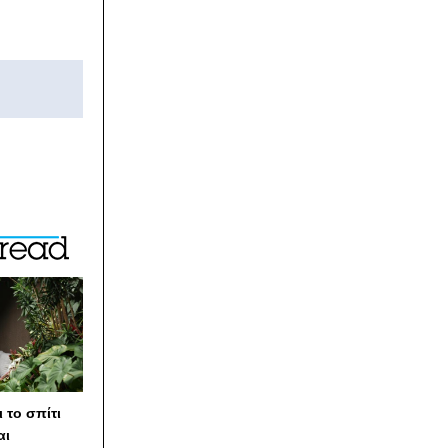
 το σπίτι
αι