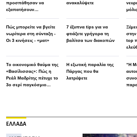
προσπάθησαν να
ανακαλύψετε
νευρ
εξαπατήσουν
μόλις
ανθρώπους
πολύ
Πώς μπορείτε να βγείτε
7 έξυπνα tips για να
Ξέμε
νωρίτερα στη σύνταξη -
φτιάξετε γρήγορα τη
στην
Οι 3 κινήσεις - «ματ»
βαλίτσα των διακοπών
top 
ελεύ
Το οικονομικό θαύμα της
Η εξωτική παραλία της
“Η Μ
«Βασίλισσας»: Πώς η
Πάργας που θα
αυτο
Ρεάλ Μαδρίτης πέτυχε το
λατρέψετε
συνο
3ο σερί παγκόσμιο
παρα
ρεκόρ στα έσοδα
χρόν
ΕΛΛΑΔΑ