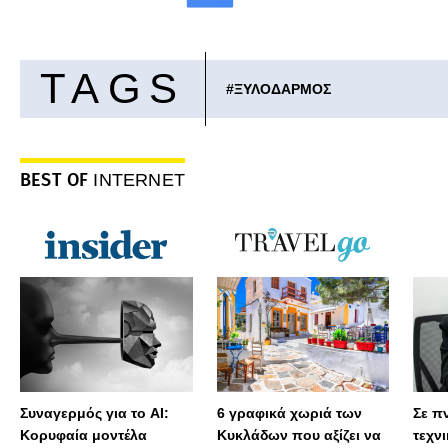
TAGS
#
ΞΥΛΟΔΑΡΜΟΣ
BEST OF
INTERNET
Συναγερμός για το AI:
6 γραφικά χωριά των
Σε πν
Κορυφαία μοντέλα
Κυκλάδων που αξίζει να
τεχν