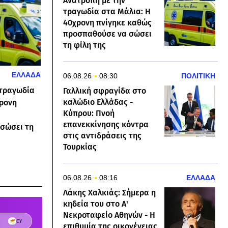
Ανατροπή με την
τραγωδία στα Μάλια: Η
40χρονη πνίγηκε καθώς
προσπαθούσε να σώσει
τη φίλη της
ΕΛΛΑΔΑ
06.08.26
08:30
ΠΟΛΙΤΙΚΗ
 τραγωδία
Γαλλική σφραγίδα στο
καλώδιο Ελλάδας -
χρονη
Κύπρου: Πνοή
επανεκκίνησης κόντρα
σώσει τη
στις αντιδράσεις της
Τουρκίας
06.08.26
08:16
ΕΛΛΑΔΑ
Λάκης Χαλκιάς: Σήμερα η
κηδεία του στο Α'
Νεκροταφείο Αθηνών - Η
επιθυμία της οικογένειας