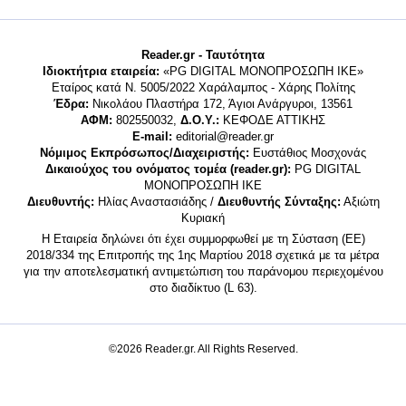
Reader.gr - Ταυτότητα
Ιδιοκτήτρια εταιρεία:
«PG DIGITAL MONΟΠΡΟΣΩΠΗ ΙΚΕ»
Εταίρος κατά Ν. 5005/2022 Χαράλαμπος - Χάρης Πολίτης
Έδρα:
Νικολάου Πλαστήρα 172, Άγιοι Ανάργυροι, 13561
ΑΦΜ:
802550032,
Δ.Ο.Υ.:
ΚΕΦΟΔΕ ΑΤΤΙΚΗΣ
E-mail:
editorial@reader.gr
Νόμιμος Εκπρόσωπος/Διαχειριστής:
Ευστάθιος Μοσχονάς
Δικαιούχος του ονόματος τομέα (reader.gr):
PG DIGITAL
MONΟΠΡΟΣΩΠΗ ΙΚΕ
Διευθυντής:
Ηλίας Αναστασιάδης /
Διευθυντής Σύνταξης:
Αξιώτη
Κυριακή
Η Εταιρεία δηλώνει ότι έχει συμμορφωθεί με τη Σύσταση (ΕΕ)
2018/334 της Επιτροπής της 1ης Μαρτίου 2018 σχετικά με τα μέτρα
για την αποτελεσματική αντιμετώπιση του παράνομου περιεχομένου
στο διαδίκτυο (L 63).
©2026 Reader.gr. All Rights Reserved.