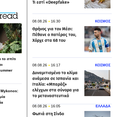
Τι εστί «Deepfake»
08.08.26
16:30
ΚΟΣΜΟΣ
Θρήνος για τον Μέσι:
Πέθανε ο πατέρας του,
Χόρχε στα 68 του
 το σπίτι
αι
08.08.26
16:17
ΚΟΣΜΟΣ
summer
Δυναμιτισμένο το κλίμα
ανάμεσα σε Ισπανία και
Ιταλία: «Μπαράζ»
ελέγχων στα σύνορα για
h Mykonos:
το μεταναστευτικό
 μία
ία
08.08.26
16:05
ΕΛΛΑΔΑ
Φωτιά στη Σίνδο