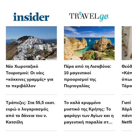
Νέο Χωροταξικό
Πέρα από τη Λισαβόνα:
Θεόδ
Τουρισμού: Οι νέες
10 μαγευτικοί
«Κάπ
«κόκκινες γραμμές» για
προορισμοί της
όπως
το περιβάλλον
Πορτογαλίας
Τάρα
Μεγά
παρα
Τράπεζες: Στα 55,5 εκατ.
Το καλά κρυμμένο
Γιατί
ευρώ ο λογαριασμός
μυστικό της Κρήτης: Το
Χάρλ
από τα δάνεια του ν.
φαράγγι των Αγίων και η
πάντ
Κατσέλη
μαγευτική παραλία στο
Netfl
Λιβυκό