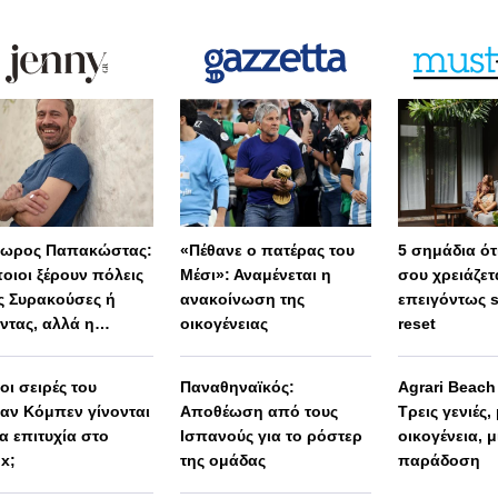
ωρος Παπακώστας:
«Πέθανε ο πατέρας του
5 σημάδια ότι
οιοι ξέρουν πόλεις
Μέσι»: Αναμένεται η
σου χρειάζετ
 Συρακούσες ή
ανακοίνωση της
επειγόντως 
ντας, αλλά η
οικογένειας
reset
λη Ελλάδα
μένει άγνωστη»
 οι σειρές του
Παναθηναϊκός:
Agrari Beac
αν Κόμπεν γίνονται
Αποθέωση από τους
Τρεις γενιές,
α επιτυχία στο
Ισπανούς για το ρόστερ
οικογένεια, μ
ix;
της ομάδας
παράδοση