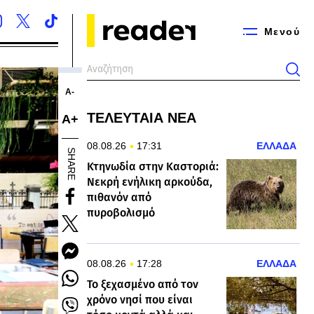
Μενού
Α-
ΤΕΛΕΥΤΑΙΑ ΝΕΑ
Α+
08.08.26
17:31
ΕΛΛΑΔΑ
SHARE
Κτηνωδία στην Καστοριά:
Νεκρή ενήλικη αρκούδα,
πιθανόν από
πυροβολισμό
08.08.26
17:28
ΕΛΛΑΔΑ
To ξεχασμένο από τον
χρόνο νησί που είναι