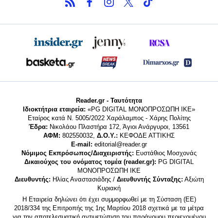
Reader.gr - Ταυτότητα
Ιδιοκτήτρια εταιρεία:
«PG DIGITAL MONΟΠΡΟΣΩΠΗ ΙΚΕ»
Εταίρος κατά Ν. 5005/2022 Χαράλαμπος - Χάρης Πολίτης
Έδρα:
Νικολάου Πλαστήρα 172, Άγιοι Ανάργυροι, 13561
ΑΦΜ:
802550032,
Δ.Ο.Υ.:
ΚΕΦΟΔΕ ΑΤΤΙΚΗΣ
E-mail:
editorial@reader.gr
Νόμιμος Εκπρόσωπος/Διαχειριστής:
Ευστάθιος Μοσχονάς
Δικαιούχος του ονόματος τομέα (reader.gr):
PG DIGITAL
MONΟΠΡΟΣΩΠΗ ΙΚΕ
Διευθυντής:
Ηλίας Αναστασιάδης /
Διευθυντής Σύνταξης:
Αξιώτη
Κυριακή
Η Εταιρεία δηλώνει ότι έχει συμμορφωθεί με τη Σύσταση (ΕΕ)
2018/334 της Επιτροπής της 1ης Μαρτίου 2018 σχετικά με τα μέτρα
για την αποτελεσματική αντιμετώπιση του παράνομου περιεχομένου