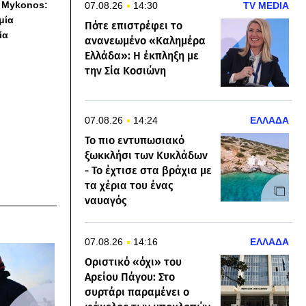
h Mykonos:
07.08.26
14:30
TV MEDIA
 μία
Πότε επιστρέφει το
ία
ανανεωμένο «Καλημέρα
Ελλάδα»: Η έκπληξη με
την Σία Κοσιώνη
07.08.26
14:24
ΕΛΛΑΔΑ
Το πιο εντυπωσιακό
ξωκκλήσι των Κυκλάδων
- Το έχτισε στα βράχια με
τα χέρια του ένας
ναυαγός
07.08.26
14:16
ΕΛΛΑΔΑ
Οριστικό «όχι» του
Αρείου Πάγου: Στο
συρτάρι παραμένει ο