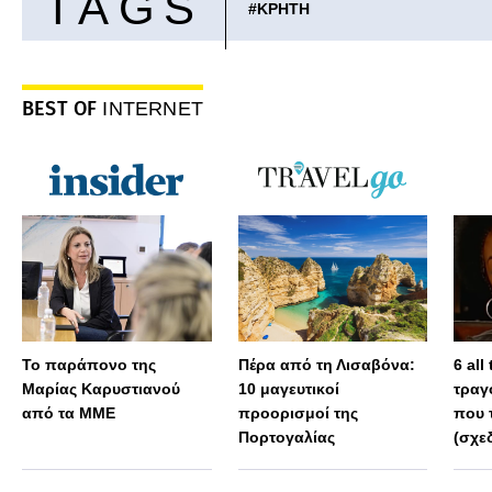
TAGS
#
ΚΡΗΤΗ
BEST OF
INTERNET
Το παράπονο της
Πέρα από τη Λισαβόνα:
6 all
Μαρίας Καρυστιανού
10 μαγευτικοί
τραγ
από τα ΜΜΕ
προορισμοί της
που 
Πορτογαλίας
(σχε