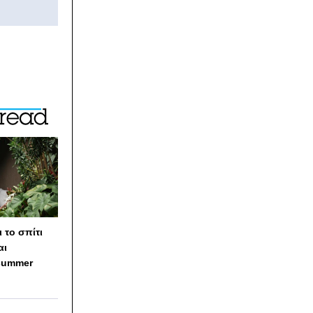
 το σπίτι
αι
summer