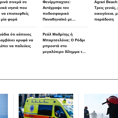
ερινά σινεμά σε
Φενέρμπαχτσε:
Agrari Beac
νικά νησιά που
Αντέγραψε τον
Τρεις γενιές,
ι να επισκεφθείς
ποδοσφαιρικό
οικογένεια, μ
 μία φορά
Παναθηναϊκό με
παράδοση
Spiderman και Λιβάι
Γκαρσία!
μάδια ότι κάποιος
Ρεάλ Μαδρίτης ή
αμβάνει κρυφά να
Μπαρτσελόνα; Ο Ρόδρι
λέπει να παλεύεις
μπροστά στο
μεγαλύτερο δίλημμα της
καριέρας του