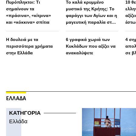
Πυρόπληκτοι: Τι
Το καλά κρυμμένο
10 θ
σημαίνουν τα
μυστικό της Κρήτης: Το
ελλη
«πράσινα», «κίτρινα»
φαράγγι των Αγίων και η
αξίζε
και «κόκκινα» σπίτια
μαγευτική παραλία στο
έστω
Λιβυκό
Η δουλειά με τα
6 γραφικά χωριά των
4 ση
περισσότερα χρήματα
Κυκλάδων που αξίζει να
απολ
στην Ελλάδα
ανακαλύψετε
σε β
ΕΛΛΑΔΑ
ΚΑΤΗΓΟΡΙΑ
Ελλάδα