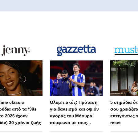
 time classic
Ολυμπιακός: Πρόταση
5 σημάδια ότι
ούδια από τα ‘90s
για δανεισμό και οψιόν
σου χρειάζετ
το 2026 έχουν
αγοράς του Μόουρα
επειγόντως 
δόν) 30 χρόνια ζωής
σύμφωνα με τους
reset
Πορτογάλους