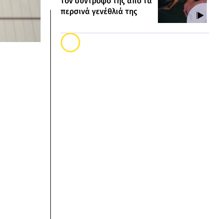
τον σύντροφό της από τα
περσινά γενέθλιά της