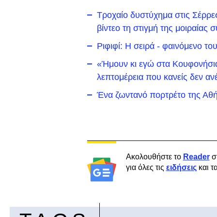
Τροχαίο δυστύχημα στις Σέρρε
βίντεο τη στιγμή της μοιραίας
Ριφιφί: Η σειρά - φαινόμενο τ
«Ήμουν κι εγώ στα Κουφονήσια 
λεπτομέρεια που κανείς δεν αν
Ένα ζωντανό πορτρέτο της Αθή
Ακολουθήστε το
Reader
σ
για όλες τις
ειδήσεις
και τ