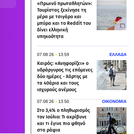
«Πρωινό πρωταθλητών»:
Τουρίστας ξεκίνησε τη
μέρα με τσιγάρο και
μπύρα και το Reddit του
δίνει ελληνική
υπηκοότητα
07.08.26
13:59
ΕΛΛΑΔΑ
Καιρός: «Ανηφορίζει» ο
υδράργυρος τις επόμενες
δύο ημέρες - Χάρτης με
τα 40άρια και τους
ισχυρούς ανέμους
07.08.26
13:50
ΟΙΚΟΝΟΜΙΑ
Στο 3,4% ο πληθωρισμός
τον Ιούλιο: Τι ακρίβυνε
και τι έγινε πιο φθηνό
στα ράφια