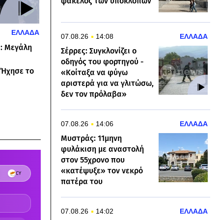
φάκελος των υποκλοπών
ΕΛΛΑΔΑ
07.08.26
14:08
ΕΛΛΑΔΑ
ι: Μεγάλη
Σέρρες: Συγκλονίζει ο
ς
οδηγός του φορτηγού -
 Ήχησε το
«Κοίταξα να φύγω
αριστερά για να γλιτώσω,
δεν τον πρόλαβα»
07.08.26
14:06
ΕΛΛΑΔΑ
Μυστράς: 11μηνη
φυλάκιση με αναστολή
στον 55χρονο που
«κατέψυξε» τον νεκρό
πατέρα του
07.08.26
14:02
ΕΛΛΑΔΑ