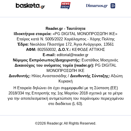
Reader.gr - Ταυτότητα
Ιδιοκτήτρια εταιρεία:
«PG DIGITAL MONΟΠΡΟΣΩΠΗ ΙΚΕ»
Εταίρος κατά Ν. 5005/2022 Χαράλαμπος - Χάρης Πολίτης
Έδρα:
Νικολάου Πλαστήρα 172, Άγιοι Ανάργυροι, 13561
ΑΦΜ:
802550032,
Δ.Ο.Υ.:
ΚΕΦΟΔΕ ΑΤΤΙΚΗΣ
E-mail:
editorial@reader.gr
Νόμιμος Εκπρόσωπος/Διαχειριστής:
Ευστάθιος Μοσχονάς
Δικαιούχος του ονόματος τομέα (reader.gr):
PG DIGITAL
MONΟΠΡΟΣΩΠΗ ΙΚΕ
Διευθυντής:
Ηλίας Αναστασιάδης /
Διευθυντής Σύνταξης:
Αξιώτη
Κυριακή
Η Εταιρεία δηλώνει ότι έχει συμμορφωθεί με τη Σύσταση (ΕΕ)
2018/334 της Επιτροπής της 1ης Μαρτίου 2018 σχετικά με τα μέτρα
για την αποτελεσματική αντιμετώπιση του παράνομου περιεχομένου
στο διαδίκτυο (L 63).
©2026 Reader.gr. All Rights Reserved.