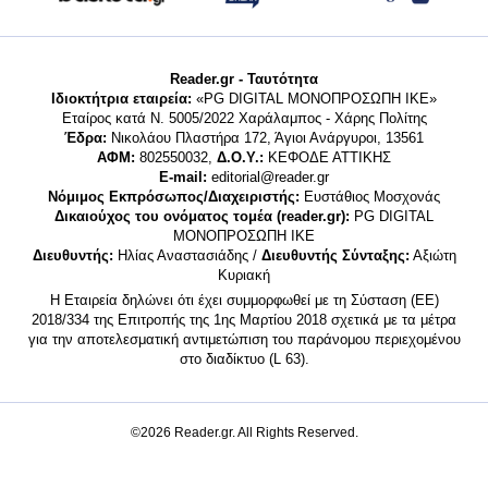
Reader.gr - Ταυτότητα
Ιδιοκτήτρια εταιρεία:
«PG DIGITAL MONΟΠΡΟΣΩΠΗ ΙΚΕ»
Εταίρος κατά Ν. 5005/2022 Χαράλαμπος - Χάρης Πολίτης
Έδρα:
Νικολάου Πλαστήρα 172, Άγιοι Ανάργυροι, 13561
ΑΦΜ:
802550032,
Δ.Ο.Υ.:
ΚΕΦΟΔΕ ΑΤΤΙΚΗΣ
E-mail:
editorial@reader.gr
Νόμιμος Εκπρόσωπος/Διαχειριστής:
Ευστάθιος Μοσχονάς
Δικαιούχος του ονόματος τομέα (reader.gr):
PG DIGITAL
MONΟΠΡΟΣΩΠΗ ΙΚΕ
Διευθυντής:
Ηλίας Αναστασιάδης /
Διευθυντής Σύνταξης:
Αξιώτη
Κυριακή
Η Εταιρεία δηλώνει ότι έχει συμμορφωθεί με τη Σύσταση (ΕΕ)
2018/334 της Επιτροπής της 1ης Μαρτίου 2018 σχετικά με τα μέτρα
για την αποτελεσματική αντιμετώπιση του παράνομου περιεχομένου
στο διαδίκτυο (L 63).
©2026 Reader.gr. All Rights Reserved.