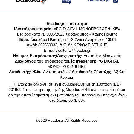
Reader.gr - Ταυτότητα
Ιδιοκτήτρια εταιρεία:
«PG DIGITAL MONΟΠΡΟΣΩΠΗ ΙΚΕ»
Εταίρος κατά Ν. 5005/2022 Χαράλαμπος - Χάρης Πολίτης
Έδρα:
Νικολάου Πλαστήρα 172, Άγιοι Ανάργυροι, 13561
ΑΦΜ:
802550032,
Δ.Ο.Υ.:
ΚΕΦΟΔΕ ΑΤΤΙΚΗΣ
E-mail:
editorial@reader.gr
Νόμιμος Εκπρόσωπος/Διαχειριστής:
Ευστάθιος Μοσχονάς
Δικαιούχος του ονόματος τομέα (reader.gr):
PG DIGITAL
MONΟΠΡΟΣΩΠΗ ΙΚΕ
Διευθυντής:
Ηλίας Αναστασιάδης /
Διευθυντής Σύνταξης:
Αξιώτη
Κυριακή
Η Εταιρεία δηλώνει ότι έχει συμμορφωθεί με τη Σύσταση (ΕΕ)
2018/334 της Επιτροπής της 1ης Μαρτίου 2018 σχετικά με τα μέτρα
για την αποτελεσματική αντιμετώπιση του παράνομου περιεχομένου
στο διαδίκτυο (L 63).
©2026 Reader.gr. All Rights Reserved.