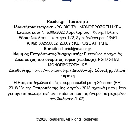
Reader.gr - Ταυτότητα
Ιδιοκτήτρια εταιρεία:
«PG DIGITAL MONΟΠΡΟΣΩΠΗ ΙΚΕ»
Εταίρος κατά Ν. 5005/2022 Χαράλαμπος - Χάρης Πολίτης
Έδρα:
Νικολάου Πλαστήρα 172, Άγιοι Ανάργυροι, 13561
ΑΦΜ:
802550032,
Δ.Ο.Υ.:
ΚΕΦΟΔΕ ΑΤΤΙΚΗΣ
E-mail:
editorial@reader.gr
Νόμιμος Εκπρόσωπος/Διαχειριστής:
Ευστάθιος Μοσχονάς
Δικαιούχος του ονόματος τομέα (reader.gr):
PG DIGITAL
MONΟΠΡΟΣΩΠΗ ΙΚΕ
Διευθυντής:
Ηλίας Αναστασιάδης /
Διευθυντής Σύνταξης:
Αξιώτη
Κυριακή
Η Εταιρεία δηλώνει ότι έχει συμμορφωθεί με τη Σύσταση (ΕΕ)
2018/334 της Επιτροπής της 1ης Μαρτίου 2018 σχετικά με τα μέτρα
για την αποτελεσματική αντιμετώπιση του παράνομου περιεχομένου
στο διαδίκτυο (L 63).
©2026 Reader.gr. All Rights Reserved.