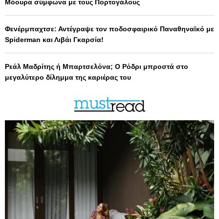
Μόουρα σύμφωνα με τους Πορτογάλους
Φενέρμπαχτσε: Αντέγραψε τον ποδοσφαιρικό Παναθηναϊκό με
Spiderman και Λιβάι Γκαρσία!
Ρεάλ Μαδρίτης ή Μπαρτσελόνα; Ο Ρόδρι μπροστά στο
μεγαλύτερο δίλημμα της καριέρας του