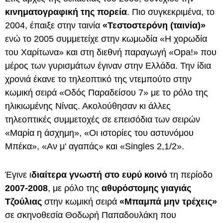
κινηματογραφική της πορεία
. Πιο συγκεκριμένα, το
2004, έπαιξε στην ταινία
«Τεστοστερόνη (ταινία)»
ενώ το 2005 συμμετείχε στην κωμωδία «Η χορωδία
του Χαρίτωνα» και στη διεθνή παραγωγή «Opa!» που
μέρος των γυρισμάτων έγιναν στην Ελλάδα. Την ίδια
χρονιά έκανε το τηλεοπτικό της ντεμπούτο στην
κωμική σειρά «Οδός Παραδείσου 7» με το ρόλο της
ηλικιωμένης Νίνας. Ακολούθησαν κι άλλες
τηλεοπτικές συμμετοχές σε επεισόδια των σειρών
«Μαρία η άσχημη», «Οι ιστορίες του αστυνόμου
Μπέκα», «Αν μ' αγαπάς» και «Singles 2,1/2».
Έγινε ι
διαίτερα γνωστή στο ευρύ κοινό
τη περίοδο
2007-2008
, με ρόλο της
αθυρόστομης γιαγιάς
Τζούλιας
στην κωμική σειρά
«Μπαμπά μην τρέχεις»
σε σκηνοθεσία Θοδωρή Παπαδουλάκη που