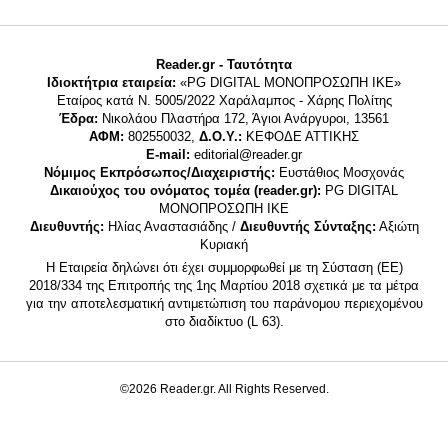
Reader.gr - Ταυτότητα
Ιδιοκτήτρια εταιρεία:
«PG DIGITAL MONΟΠΡΟΣΩΠΗ ΙΚΕ»
Εταίρος κατά Ν. 5005/2022 Χαράλαμπος - Χάρης Πολίτης
Έδρα:
Νικολάου Πλαστήρα 172, Άγιοι Ανάργυροι, 13561
ΑΦΜ:
802550032,
Δ.Ο.Υ.:
ΚΕΦΟΔΕ ΑΤΤΙΚΗΣ
E-mail:
editorial@reader.gr
Νόμιμος Εκπρόσωπος/Διαχειριστής:
Ευστάθιος Μοσχονάς
Δικαιούχος του ονόματος τομέα (reader.gr):
PG DIGITAL
MONΟΠΡΟΣΩΠΗ ΙΚΕ
Διευθυντής:
Ηλίας Αναστασιάδης /
Διευθυντής Σύνταξης:
Αξιώτη
Κυριακή
Η Εταιρεία δηλώνει ότι έχει συμμορφωθεί με τη Σύσταση (ΕΕ)
2018/334 της Επιτροπής της 1ης Μαρτίου 2018 σχετικά με τα μέτρα
για την αποτελεσματική αντιμετώπιση του παράνομου περιεχομένου
στο διαδίκτυο (L 63).
©2026 Reader.gr. All Rights Reserved.