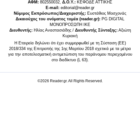
ΑΦΜ:
802550032,
Δ.Ο.Υ.:
ΚΕΦΟΔΕ ΑΤΤΙΚΗΣ
E-mail:
editorial@reader.gr
Νόμιμος Εκπρόσωπος/Διαχειριστής:
Ευστάθιος Μοσχονάς
Δικαιούχος του ονόματος τομέα (reader.gr):
PG DIGITAL
MONΟΠΡΟΣΩΠΗ ΙΚΕ
Διευθυντής:
Ηλίας Αναστασιάδης /
Διευθυντής Σύνταξης:
Αξιώτη
Κυριακή
Η Εταιρεία δηλώνει ότι έχει συμμορφωθεί με τη Σύσταση (ΕΕ)
2018/334 της Επιτροπής της 1ης Μαρτίου 2018 σχετικά με τα μέτρα
για την αποτελεσματική αντιμετώπιση του παράνομου περιεχομένου
στο διαδίκτυο (L 63).
©2026 Reader.gr. All Rights Reserved.