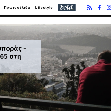
Πρωτοσέλιδα
Lifestyle
σποράς -
 65 στη