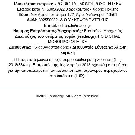
Ιδιοκτήτρια εταιρεία:
«PG DIGITAL MONΟΠΡΟΣΩΠΗ ΙΚΕ»
Εταίρος κατά Ν. 5005/2022 Χαράλαμπος - Χάρης Πολίτης
Έδρα:
Νικολάου Πλαστήρα 172, Άγιοι Ανάργυροι, 13561
ΑΦΜ:
802550032,
Δ.Ο.Υ.:
ΚΕΦΟΔΕ ΑΤΤΙΚΗΣ
E-mail:
editorial@reader.gr
Νόμιμος Εκπρόσωπος/Διαχειριστής:
Ευστάθιος Μοσχονάς
Δικαιούχος του ονόματος τομέα (reader.gr):
PG DIGITAL
MONΟΠΡΟΣΩΠΗ ΙΚΕ
Διευθυντής:
Ηλίας Αναστασιάδης /
Διευθυντής Σύνταξης:
Αξιώτη
Κυριακή
Η Εταιρεία δηλώνει ότι έχει συμμορφωθεί με τη Σύσταση (ΕΕ)
2018/334 της Επιτροπής της 1ης Μαρτίου 2018 σχετικά με τα μέτρα
για την αποτελεσματική αντιμετώπιση του παράνομου περιεχομένου
στο διαδίκτυο (L 63).
©2026 Reader.gr. All Rights Reserved.