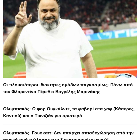
Οι πλουσιότεροι ιδιοκτήτες ομάδων παγκοσμίως: Πάνω από
τον Φλορεντίνο Πέρεθ ο Βαγγέλης Μαρινάκης
Ολυμπιακός: Ο φορ Ουγκάλντε, τα φαβορί στα χαφ (Κάσερες,
Καντιού) και ο Τικνιζιάν για αριστερά
Ολυμπιακός, Γουόκαπ: Δεν υπάρχει οπισθοχώρηση από την
αρχική τιμή πώλησης των 3 εκατομμυρίων ευρώ!