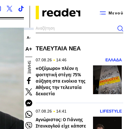
Μενού
Α-
ΤΕΛΕΥΤΑΙΑ ΝΕΑ
Α+
07.08.26
14:46
ΕΛΛΑΔΑ
SHARE
«Οξύμωρο» πλέον η
φοιτητική στέγη: 75%
αύξηση στα ενοίκια της
Αθήνας την τελευταία
δεκαετία
07.08.26
14:41
LIFESTYLE
Αγνώριστος: O Γιάννης
Στανκογλού είχε κάποτε