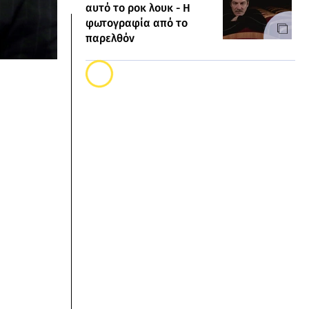
αυτό το ροκ λουκ - Η
φωτογραφία από το
παρελθόν