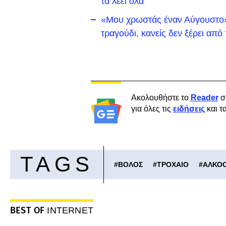
τα λέει όλα
«Μου χρωστάς έναν Αύγουστο»:
τραγούδι, κανείς δεν ξέρει απ
Ακολουθήστε το
Reader
σ
για όλες τις
ειδήσεις
και τ
TAGS
#
ΒΟΛΟΣ
#
ΤΡΟΧΑΙΟ
#
ΑΛΚΟ
BEST OF
INTERNET