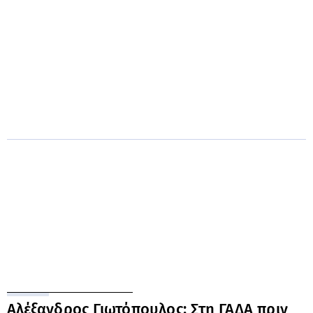
Αλέξανδρος Γιωτόπουλος: Στη ΓΑΔΑ πριν