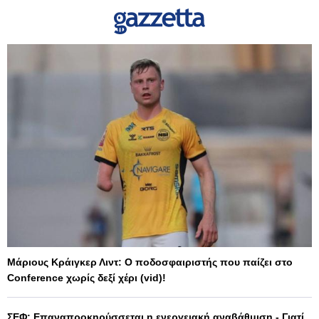
Μάριους Κράιγκερ Λιντ: Ο ποδοσφαιριστής που παίζει στο
Conference χωρίς δεξί χέρι (vid)!
ΣΕΦ: Επαναπροκηρύσσεται η ενεργειακή αναβάθμιση - Γιατί