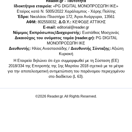
Reader.gr - Ταυτότητα
Ιδιοκτήτρια εταιρεία:
«PG DIGITAL MONΟΠΡΟΣΩΠΗ ΙΚΕ»
Εταίρος κατά Ν. 5005/2022 Χαράλαμπος - Χάρης Πολίτης
Έδρα:
Νικολάου Πλαστήρα 172, Άγιοι Ανάργυροι, 13561
ΑΦΜ:
802550032,
Δ.Ο.Υ.:
ΚΕΦΟΔΕ ΑΤΤΙΚΗΣ
E-mail:
editorial@reader.gr
Νόμιμος Εκπρόσωπος/Διαχειριστής:
Ευστάθιος Μοσχονάς
Δικαιούχος του ονόματος τομέα (reader.gr):
PG DIGITAL
MONΟΠΡΟΣΩΠΗ ΙΚΕ
Διευθυντής:
Ηλίας Αναστασιάδης /
Διευθυντής Σύνταξης:
Αξιώτη
Κυριακή
Η Εταιρεία δηλώνει ότι έχει συμμορφωθεί με τη Σύσταση (ΕΕ)
2018/334 της Επιτροπής της 1ης Μαρτίου 2018 σχετικά με τα μέτρα
για την αποτελεσματική αντιμετώπιση του παράνομου περιεχομένου
στο διαδίκτυο (L 63).
©2026 Reader.gr. All Rights Reserved.