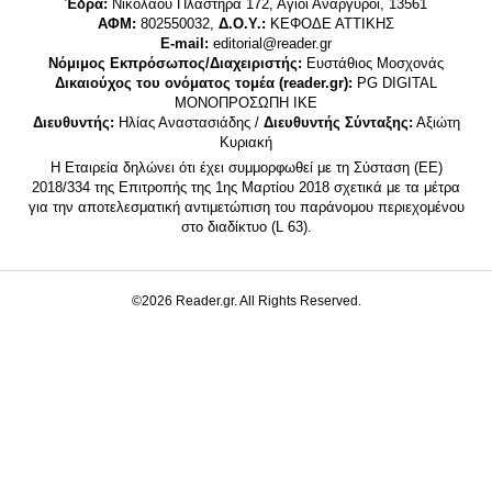
Έδρα:
Νικολάου Πλαστήρα 172, Άγιοι Ανάργυροι, 13561
ΑΦΜ:
802550032,
Δ.Ο.Υ.:
ΚΕΦΟΔΕ ΑΤΤΙΚΗΣ
E-mail:
editorial@reader.gr
Νόμιμος Εκπρόσωπος/Διαχειριστής:
Ευστάθιος Μοσχονάς
Δικαιούχος του ονόματος τομέα (reader.gr):
PG DIGITAL
MONΟΠΡΟΣΩΠΗ ΙΚΕ
Διευθυντής:
Ηλίας Αναστασιάδης /
Διευθυντής Σύνταξης:
Αξιώτη
Κυριακή
Η Εταιρεία δηλώνει ότι έχει συμμορφωθεί με τη Σύσταση (ΕΕ)
2018/334 της Επιτροπής της 1ης Μαρτίου 2018 σχετικά με τα μέτρα
για την αποτελεσματική αντιμετώπιση του παράνομου περιεχομένου
στο διαδίκτυο (L 63).
©2026 Reader.gr. All Rights Reserved.