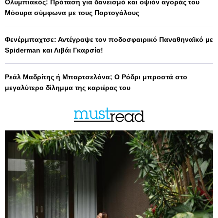
Ολυμπιακός: Πρόταση για δανεισμό και οψιόν αγοράς του
Μόουρα σύμφωνα με τους Πορτογάλους
Φενέρμπαχτσε: Αντέγραψε τον ποδοσφαιρικό Παναθηναϊκό με
Spiderman και Λιβάι Γκαρσία!
Ρεάλ Μαδρίτης ή Μπαρτσελόνα; Ο Ρόδρι μπροστά στο
μεγαλύτερο δίλημμα της καριέρας του