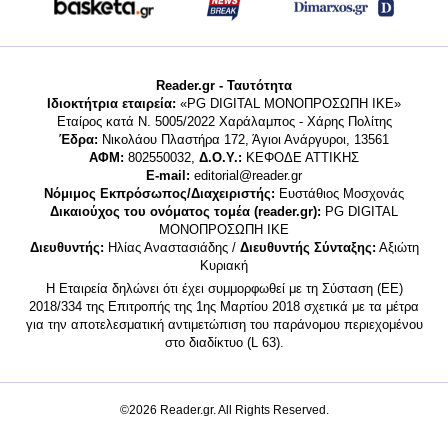
Reader.gr - Ταυτότητα
Ιδιοκτήτρια εταιρεία:
«PG DIGITAL MONΟΠΡΟΣΩΠΗ ΙΚΕ»
Εταίρος κατά Ν. 5005/2022 Χαράλαμπος - Χάρης Πολίτης
Έδρα:
Νικολάου Πλαστήρα 172, Άγιοι Ανάργυροι, 13561
ΑΦΜ:
802550032,
Δ.Ο.Υ.:
ΚΕΦΟΔΕ ΑΤΤΙΚΗΣ
E-mail:
editorial@reader.gr
Νόμιμος Εκπρόσωπος/Διαχειριστής:
Ευστάθιος Μοσχονάς
Δικαιούχος του ονόματος τομέα (reader.gr):
PG DIGITAL
MONΟΠΡΟΣΩΠΗ ΙΚΕ
Διευθυντής:
Ηλίας Αναστασιάδης /
Διευθυντής Σύνταξης:
Αξιώτη
Κυριακή
Η Εταιρεία δηλώνει ότι έχει συμμορφωθεί με τη Σύσταση (ΕΕ)
2018/334 της Επιτροπής της 1ης Μαρτίου 2018 σχετικά με τα μέτρα
για την αποτελεσματική αντιμετώπιση του παράνομου περιεχομένου
στο διαδίκτυο (L 63).
©2026 Reader.gr. All Rights Reserved.