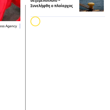
δεξαμενόπλοιο –
Συνελήφθη ο πλοίαρχος
ress Agency