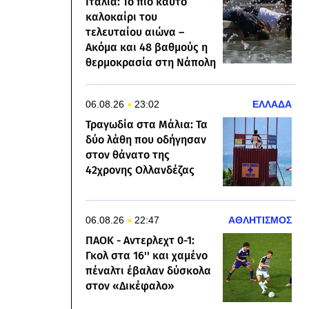
Ιταλία: Το πιο καυτό
καλοκαίρι του
τελευταίου αιώνα –
Ακόμα και 48 βαθμούς η
θερμοκρασία στη Νάπολη
06.08.26
23:02
ΕΛΛΑΔΑ
Τραγωδία στα Μάλια: Τα
δύο λάθη που οδήγησαν
στον θάνατο της
42χρονης Ολλανδέζας
06.08.26
22:47
ΑΘΛΗΤΙΣΜΟΣ
ΠΑΟΚ - Αντερλεχτ 0-1:
Γκολ στα 16'' και χαμένο
πέναλτι έβαλαν δύσκολα
στον «Δικέφαλο»